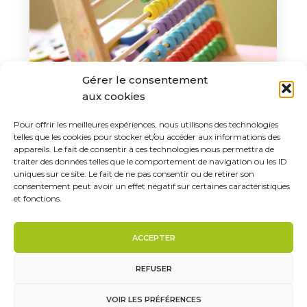
Gérer le consentement
aux cookies
Quelles activités sont proposées dans
Pour offrir les meilleures expériences, nous utilisons des technologies
les crèches ?
telles que les cookies pour stocker et/ou accéder aux informations des
appareils. Le fait de consentir à ces technologies nous permettra de
Quelles activités sont proposées
traiter des données telles que le comportement de navigation ou les ID
uniques sur ce site. Le fait de ne pas consentir ou de retirer son
dans les crèches ? La crèche est un
consentement peut avoir un effet négatif sur certaines caractéristiques
moyen de garde collectif qui
et fonctions.
permet aux enfants de s’ouvrir au
monde tout en se sociabilisant dès
ACCEPTER
leur plus…
REFUSER
LIRE PLUS
VOIR LES PRÉFÉRENCES