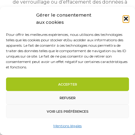
de verrouillage ou d’effacement des données à
caractère personnel des Utilisateurs (article 17
Gérer le consentement
RGPD), lorsqu’elles sont inexactes, incomplètes,
aux cookies
équivoques, périmées, ou dont la collecte,
Pour offrir les meilleures expériences, nous utilisons des technologies
l’utilisation, la communication ou la
telles que les cookies pour stocker et/ou accéder aux informations des
appareils. Le fait de consentir à ces technologies nous permettra de
conservation est interdite
traiter des données telles que le comportement de navigation ou les ID
droit de retirer à tout moment un
uniques sur ce site. Le fait de ne pas consentir ou de retirer son
consentement peut avoir un effet négatif sur certaines caractéristiques
consentement (article 13-2c RGPD)
et fonctions.
droit à la limitation du traitement des données
des Utilisateurs (article 18 RGPD)
ACCEPTER
droit à l’opposition du traitement des données
REFUSER
des Utilisateurs (article 21 RGPD)
droit à la portabilité des données que les
VOIR LES PRÉFÉRENCES
Utilisateurs auront fournies, lorsque ces
Mentions légales
données feront l’objet de traitements