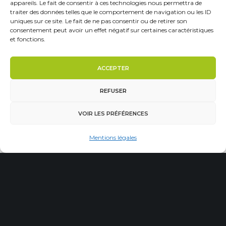
appareils. Le fait de consentir à ces technologies nous permettra de
traiter des données telles que le comportement de navigation ou les ID
Comment bien préparer l’entrée à la maternelle
uniques sur ce site. Le fait de ne pas consentir ou de retirer son
pour votre enfant ?
consentement peut avoir un effet négatif sur certaines caractéristiques
et fonctions.
ACCEPTER
REFUSER
VOIR LES PRÉFÉRENCES
Mentions légales
L’importance du langage dans les premières
années